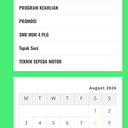
PROGRAM KEAHLIAN
PROMOSI
SMK MUH 4 PLG
Tapak Suci
TEKNIK SEPEDA MOTOR
August 2026
M
T
W
T
F
S
S
1
2
3
4
5
6
7
8
9