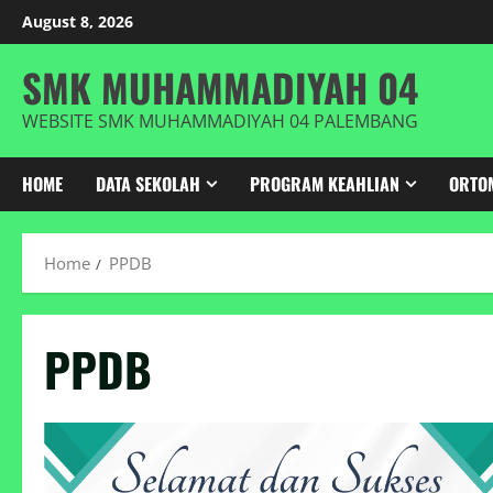
Skip
August 8, 2026
to
content
SMK MUHAMMADIYAH 04
WEBSITE SMK MUHAMMADIYAH 04 PALEMBANG
HOME
DATA SEKOLAH
PROGRAM KEAHLIAN
ORTO
Home
PPDB
PPDB