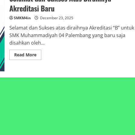
Akreditasi Baru
SMKM4in
December 23, 2025
Selamat dan Sukses atas diraihnya Akreditasi “B” untuk
SMK Muhammadiyah 04 Palembang yang baru saja
disahkan oleh...
Read
Read More
more
about
Selamat
dan
Sukses
Atas
Diraihnya
Akreditasi
Baru