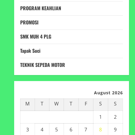
PROGRAM KEAHLIAN
PROMOSI
SMK MUH 4 PLG
Tapak Suci
TEKNIK SEPEDA MOTOR
August 2026
M
T
W
T
F
S
S
1
2
3
4
5
6
7
8
9