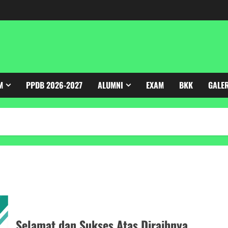
M
PPDB 2026-2027
ALUMNI
EXAM
BKK
GALE
Selamat dan Sukses Atas Diraihnya