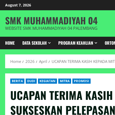
Skip
August 7, 2026
to
content
SMK MUHAMMADIYAH 04
WEBSITE SMK MUHAMMADIYAH 04 PALEMBANG
HOME
DATA SEKOLAH
PROGRAM KEAHLIAN
ORTO
Home
2026
April
UCAPAN TERIMA KASIH KEPADA MI
BERITA
DUDI
KEGIATAN
MITRA
PROMOSI
UCAPAN TERIMA KASIH
SUKSESKAN PELEPASAN