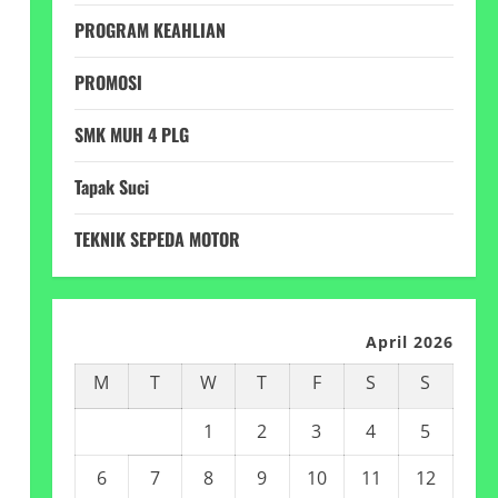
PROGRAM KEAHLIAN
PROMOSI
SMK MUH 4 PLG
Tapak Suci
TEKNIK SEPEDA MOTOR
April 2026
M
T
W
T
F
S
S
1
2
3
4
5
6
7
8
9
10
11
12