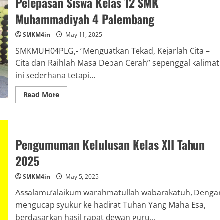
Pelepasan Siswa Kelas 12 SMK
Muhammadiyah 4 Palembang
SMKM4in
May 11, 2025
SMKMUH04PLG,- “Menguatkan Tekad, Kejarlah Cita –
Cita dan Raihlah Masa Depan Cerah” sepenggal kalimat
ini sederhana tetapi...
Read
Read More
more
about
Berlangsung
Khidmat
dan
Sukses
Pengumuman Kelulusan Kelas XII Tahun
Pelepasan
Siswa
Kelas
2025
12
SMK
Muhammadiyah
SMKM4in
May 5, 2025
4
Palembang
Assalamu’alaikum warahmatullah wabarakatuh, Denga
mengucap syukur ke hadirat Tuhan Yang Maha Esa,
berdasarkan hasil rapat dewan guru...