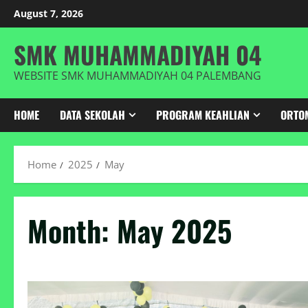
Skip
August 7, 2026
to
content
SMK MUHAMMADIYAH 04
WEBSITE SMK MUHAMMADIYAH 04 PALEMBANG
HOME
DATA SEKOLAH
PROGRAM KEAHLIAN
ORTO
Home
2025
May
Month:
May 2025