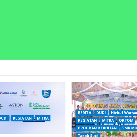
BERITA
DUDI
Hizbul Watha
DUDI
KEGIATAN
MITRA
KEGIATAN
MITRA
ORTOM
PROGRAM KEAHLIAN
SMK MU
Tapak Suci