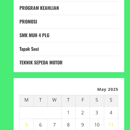
PROGRAM KEAHLIAN
PROMOSI
SMK MUH 4 PLG
Tapak Suci
TEKNIK SEPEDA MOTOR
May 2025
M
T
W
T
F
S
S
1
2
3
4
5
6
7
8
9
10
11