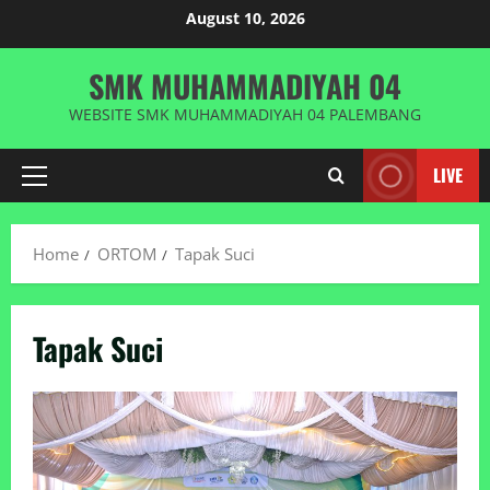
Skip
August 10, 2026
to
content
SMK MUHAMMADIYAH 04
WEBSITE SMK MUHAMMADIYAH 04 PALEMBANG
LIVE
Primary
Menu
Home
ORTOM
Tapak Suci
Tapak Suci