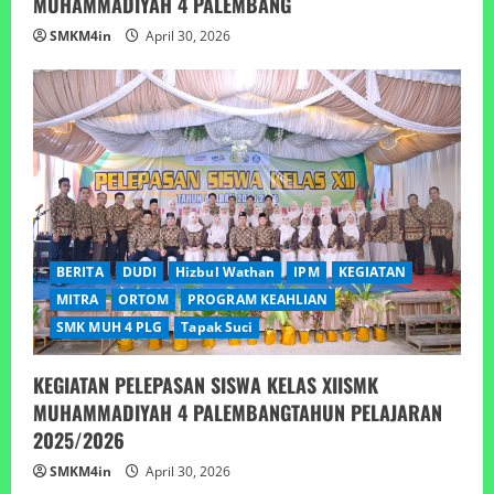
MUHAMMADIYAH 4 PALEMBANG
SMKM4in
April 30, 2026
BERITA
DUDI
Hizbul Wathan
IPM
KEGIATAN
MITRA
ORTOM
PROGRAM KEAHLIAN
SMK MUH 4 PLG
Tapak Suci
KEGIATAN PELEPASAN SISWA KELAS XIISMK
MUHAMMADIYAH 4 PALEMBANGTAHUN PELAJARAN
2025/2026
SMKM4in
April 30, 2026