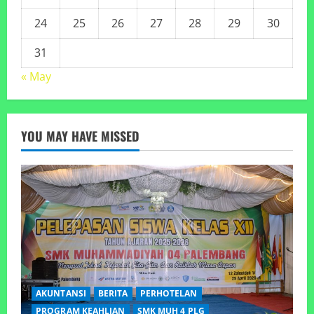
24
25
26
27
28
29
30
31
« May
YOU MAY HAVE MISSED
AKUNTANSI
BERITA
PERHOTELAN
PROGRAM KEAHLIAN
SMK MUH 4 PLG