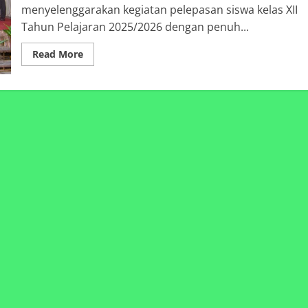
PALEMBANG
menyelenggarakan kegiatan pelepasan siswa kelas XII
Tahun Pelajaran 2025/2026 dengan penuh...
Read
Read More
more
about
KEGIATAN
PELEPASAN
SISWA
KELAS
XIISMK
MUHAMMADIYAH
4
PALEMBANGTAHUN
PELAJARAN
2025/2026