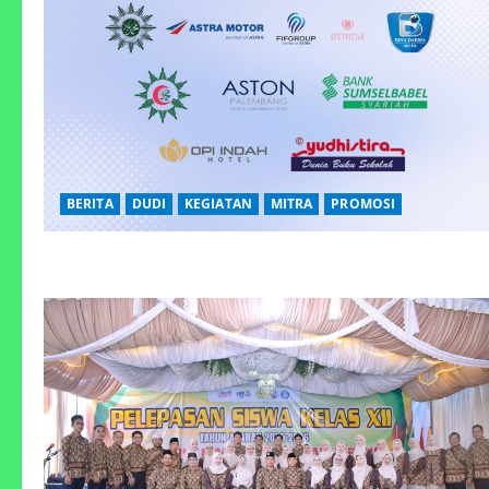
BERITA
DUDI
KEGIATAN
MITRA
PROMOSI