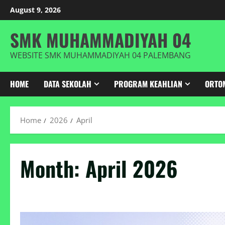
Skip
August 9, 2026
to
content
SMK MUHAMMADIYAH 04
WEBSITE SMK MUHAMMADIYAH 04 PALEMBANG
HOME
DATA SEKOLAH
PROGRAM KEAHLIAN
ORTO
Home
2026
April
Month:
April 2026