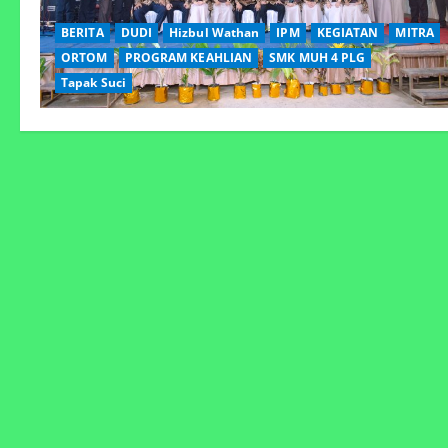
BERITA
DUDI
Hizbul Wathan
IPM
KEGIATAN
MITRA
ORTOM
PROGRAM KEAHLIAN
SMK MUH 4 PLG
Tapak Suci