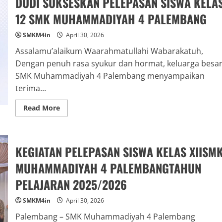
DUDI SUKSESKAN PELEPASAN SISWA KELA
12 SMK MUHAMMADIYAH 4 PALEMBANG
SMKM4in
April 30, 2026
Assalamu’alaikum Waarahmatullahi Wabarakatuh,
Dengan penuh rasa syukur dan hormat, keluarga besa
SMK Muhammadiyah 4 Palembang menyampaikan
terima...
Read
Read More
more
about
UCAPAN
TERIMA
KASIH
KEGIATAN PELEPASAN SISWA KELAS XIISM
KEPADA
MITRA
DUDI
MUHAMMADIYAH 4 PALEMBANGTAHUN
SUKSESKAN
PELEPASAN
PELAJARAN 2025/2026
SISWA
KELAS
12
SMKM4in
April 30, 2026
SMK
MUHAMMADIYAH
Palembang – SMK Muhammadiyah 4 Palembang
4