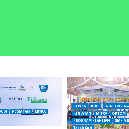
BERITA
DUDI
Hizbul Watha
DUDI
KEGIATAN
MITRA
KEGIATAN
MITRA
ORTOM
PROGRAM KEAHLIAN
SMK MU
Tapak Suci