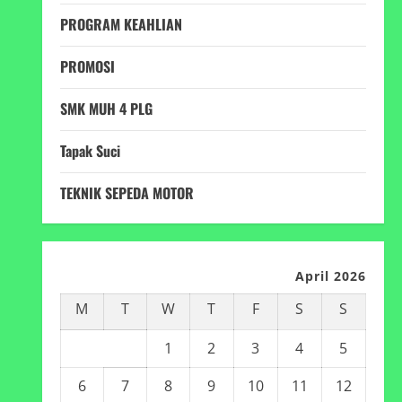
PROGRAM KEAHLIAN
PROMOSI
SMK MUH 4 PLG
Tapak Suci
TEKNIK SEPEDA MOTOR
April 2026
M
T
W
T
F
S
S
1
2
3
4
5
6
7
8
9
10
11
12