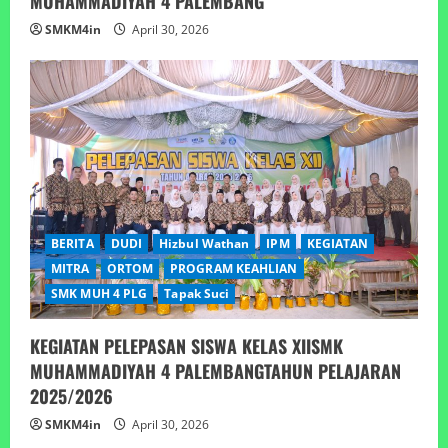
MUHAMMADIYAH 4 PALEMBANG
SMKM4in
April 30, 2026
BERITA
DUDI
Hizbul Wathan
IPM
KEGIATAN
MITRA
ORTOM
PROGRAM KEAHLIAN
SMK MUH 4 PLG
Tapak Suci
KEGIATAN PELEPASAN SISWA KELAS XIISMK
MUHAMMADIYAH 4 PALEMBANGTAHUN PELAJARAN
2025/2026
SMKM4in
April 30, 2026