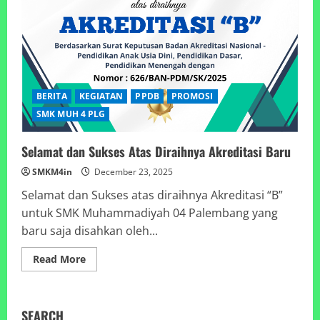
BERITA
KEGIATAN
PPDB
PROMOSI
SMK MUH 4 PLG
Selamat dan Sukses Atas Diraihnya Akreditasi Baru
SMKM4in
December 23, 2025
Selamat dan Sukses atas diraihnya Akreditasi “B”
untuk SMK Muhammadiyah 04 Palembang yang
baru saja disahkan oleh...
Read
Read More
more
about
Selamat
dan
Sukses
SEARCH
Atas