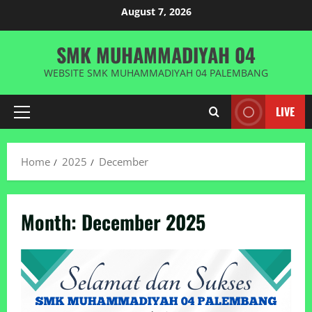
Skip
August 7, 2026
to
content
SMK MUHAMMADIYAH 04
WEBSITE SMK MUHAMMADIYAH 04 PALEMBANG
LIVE
Primary
Menu
Home
2025
December
Month:
December 2025