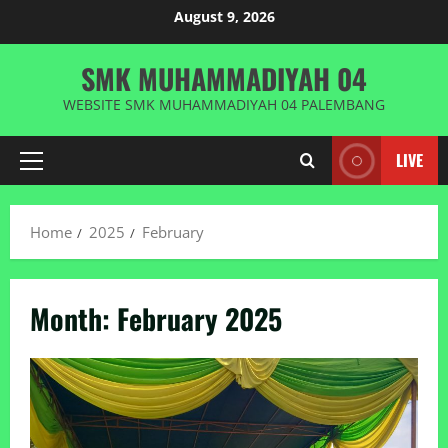
Skip
August 9, 2026
to
content
SMK MUHAMMADIYAH 04
WEBSITE SMK MUHAMMADIYAH 04 PALEMBANG
LIVE
Primary
Menu
Home
2025
February
Month:
February 2025