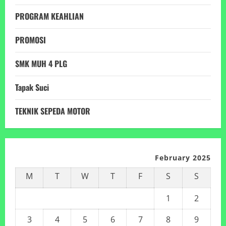
PROGRAM KEAHLIAN
PROMOSI
SMK MUH 4 PLG
Tapak Suci
TEKNIK SEPEDA MOTOR
February 2025
M
T
W
T
F
S
S
1
2
3
4
5
6
7
8
9