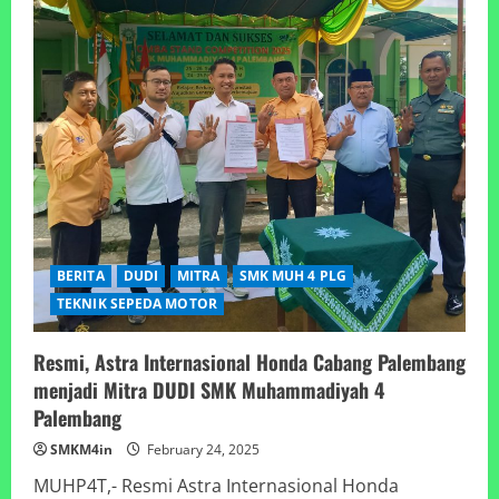
BERITA
DUDI
MITRA
SMK MUH 4 PLG
TEKNIK SEPEDA MOTOR
Resmi, Astra Internasional Honda Cabang Palembang
menjadi Mitra DUDI SMK Muhammadiyah 4
Palembang
SMKM4in
February 24, 2025
MUHP4T,- Resmi Astra Internasional Honda