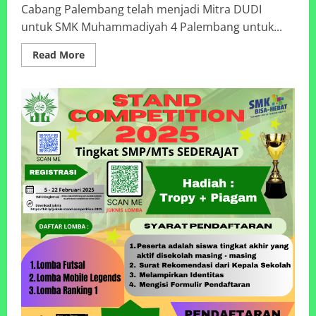
Cabang Palembang telah menjadi Mitra DUDI
untuk SMK Muhammadiyah 4 Palembang untuk...
Read
Read More
more
about
Resmi,
Astra
Internasional
Honda
Cabang
Palembang
menjadi
Mitra
DUDI
SMK
Muhammadiyah
4
Palembang