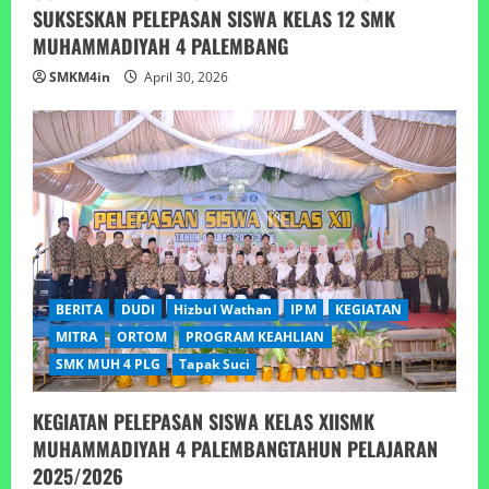
SUKSESKAN PELEPASAN SISWA KELAS 12 SMK
MUHAMMADIYAH 4 PALEMBANG
SMKM4in
April 30, 2026
BERITA
DUDI
Hizbul Wathan
IPM
KEGIATAN
MITRA
ORTOM
PROGRAM KEAHLIAN
SMK MUH 4 PLG
Tapak Suci
KEGIATAN PELEPASAN SISWA KELAS XIISMK
MUHAMMADIYAH 4 PALEMBANGTAHUN PELAJARAN
2025/2026