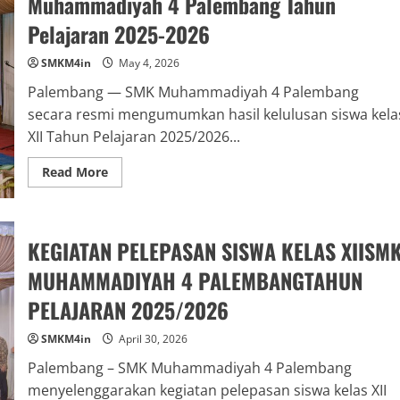
Muhammadiyah 4 Palembang Tahun
Pelajaran 2025-2026
SMKM4in
May 4, 2026
Palembang — SMK Muhammadiyah 4 Palembang
secara resmi mengumumkan hasil kelulusan siswa kela
XII Tahun Pelajaran 2025/2026...
Read
Read More
more
about
Pengumuman
Kelulusan
Siswa
KEGIATAN PELEPASAN SISWA KELAS XIISM
SMK
Muhammadiyah
4
MUHAMMADIYAH 4 PALEMBANGTAHUN
Palembang
Tahun
PELAJARAN 2025/2026
Pelajaran
2025-
2026
SMKM4in
April 30, 2026
Palembang – SMK Muhammadiyah 4 Palembang
menyelenggarakan kegiatan pelepasan siswa kelas XII