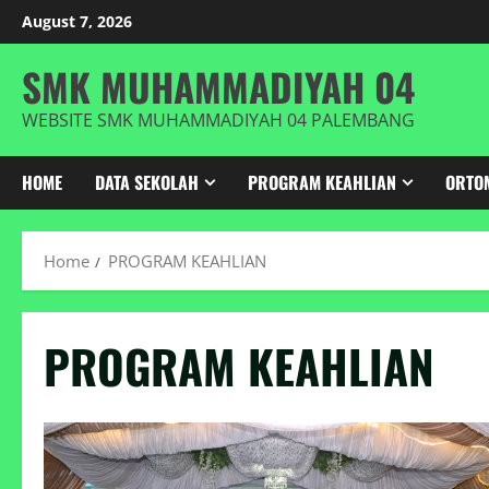
Skip
August 7, 2026
to
content
SMK MUHAMMADIYAH 04
WEBSITE SMK MUHAMMADIYAH 04 PALEMBANG
HOME
DATA SEKOLAH
PROGRAM KEAHLIAN
ORTO
Home
PROGRAM KEAHLIAN
PROGRAM KEAHLIAN