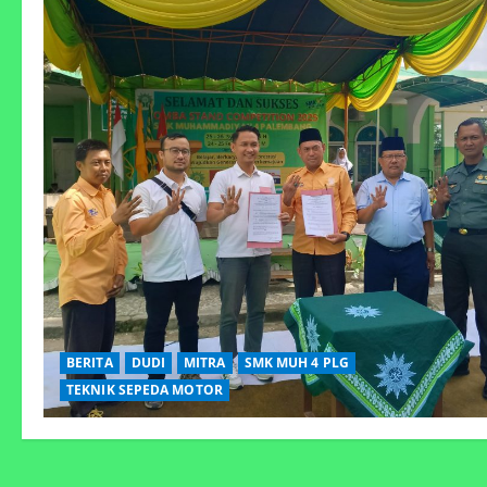
BERITA
DUDI
MITRA
SMK MUH 4 PLG
TEKNIK SEPEDA MOTOR