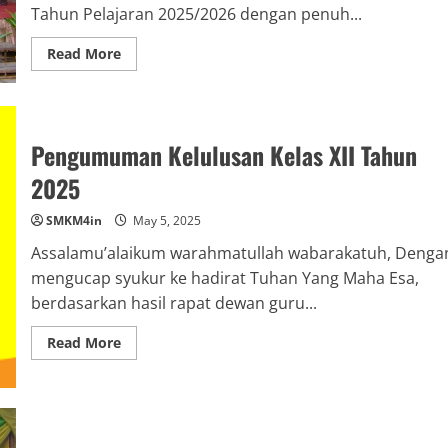
Tahun Pelajaran 2025/2026 dengan penuh...
Read
Read More
more
about
KEGIATAN
PELEPASAN
SISWA
KELAS
Pengumuman Kelulusan Kelas XII Tahun
XIISMK
MUHAMMADIYAH
4
2025
PALEMBANGTAHUN
PELAJARAN
2025/2026
SMKM4in
May 5, 2025
Assalamu’alaikum warahmatullah wabarakatuh, Denga
mengucap syukur ke hadirat Tuhan Yang Maha Esa,
berdasarkan hasil rapat dewan guru...
Read
Read More
more
about
Pengumuman
Kelulusan
Kelas
XII
Tahun