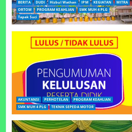
BERITA
DUDI
Hizbul Wathan
IPM
KEGIATAN
MITRA
ORTOM
PROGRAM KEAHLIAN
SMK MUH 4 PLG
Tapak Suci
AKUNTANSI
PERHOTELAN
PROGRAM KEAHLIAN
SMK MUH 4 PLG
TEKNIK SEPEDA MOTOR