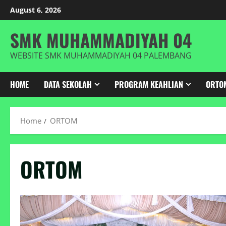
Skip
August 6, 2026
to
content
SMK MUHAMMADIYAH 04
WEBSITE SMK MUHAMMADIYAH 04 PALEMBANG
HOME
DATA SEKOLAH
PROGRAM KEAHLIAN
ORTO
Home
ORTOM
ORTOM