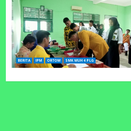
BERITA
IPM
ORTOM
SMK MUH 4 PLG