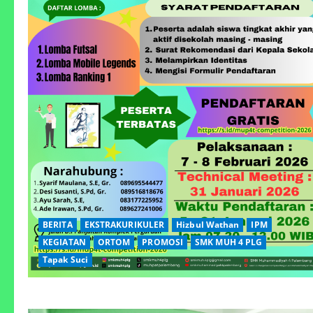
BERITA
EKSTRAKURIKULER
Hizbul Wathan
IPM
KEGIATAN
ORTOM
PROMOSI
SMK MUH 4 PLG
Tapak Suci