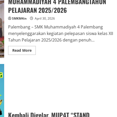
MUHAMMADIYAH 4 PALEMBANGTAHUN
PELAJARAN 2025/2026
SMKM4in
April 30, 2026
Palembang – SMK Muhammadiyah 4 Palembang
menyelenggarakan kegiatan pelepasan siswa kelas XII
Tahun Pelajaran 2025/2026 dengan penuh...
Read
Read More
more
about
KEGIATAN
PELEPASAN
SISWA
KELAS
XIISMK
MUHAMMADIYAH
4
PALEMBANGTAHUN
PELAJARAN
2025/2026
Kembali Digelar, MUP4T “STAND