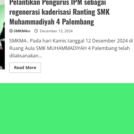
Pelantikan Pengurus IPM sebagai
regenerasi kaderisasi Ranting SMK
Muhammadiyah 4 Palembang
SMKM4in
December 13, 2024
SMKM4-, Pada hari Kamis tanggal 12 Desember 2024 di
Ruang Aula SMK MUHAMMADIYAH 4 Palembang telah
dilaksanakan...
Read
Read More
more
about
Pelantikan
Pengurus
IPM
sebagai
regenerasi
kaderisasi
Ranting
SMK
Muhammadiyah
4
Palembang