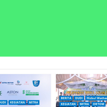
BERITA
DUDI
Hizbul Watha
DUDI
KEGIATAN
MITRA
KEGIATAN
MITRA
ORTOM