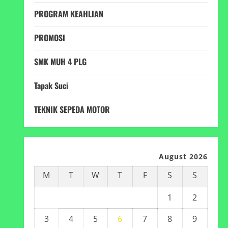
PROGRAM KEAHLIAN
PROMOSI
SMK MUH 4 PLG
Tapak Suci
TEKNIK SEPEDA MOTOR
August 2026
M
T
W
T
F
S
S
1
2
3
4
5
6
7
8
9