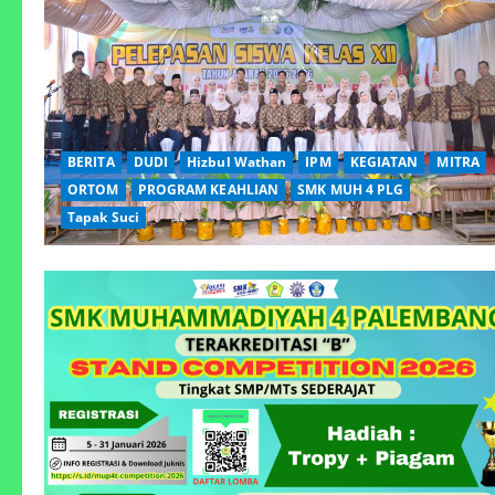
BERITA
DUDI
Hizbul Wathan
IPM
KEGIATAN
MITRA
ORTOM
PROGRAM KEAHLIAN
SMK MUH 4 PLG
Tapak Suci