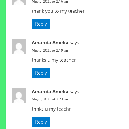
May 5, 2025 at 2:16 pm
a
thank you to my teacher
d
Reply
i
n
Amanda Amelia
says:
May 5, 2025 at 2:19 pm
g
thanks u my teacher
Reply
Amanda Amelia
says:
May 5, 2025 at 2:23 pm
thnks u my teachr
Reply