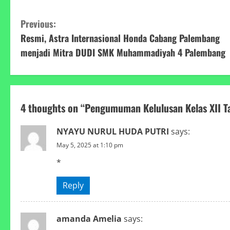
C
Previous:
Resmi, Astra Internasional Honda Cabang Palembang
o
menjadi Mitra DUDI SMK Muhammadiyah 4 Palembang
n
t
4 thoughts on “
Pengumuman Kelulusan Kelas XII 
i
n
NYAYU NURUL HUDA PUTRI
says:
May 5, 2025 at 1:10 pm
u
*
e
Reply
R
e
amanda Amelia
says: