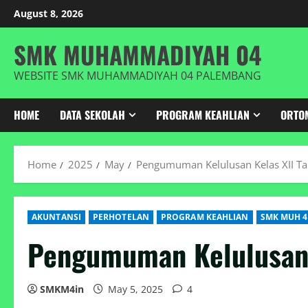
Skip
August 8, 2026
to
content
SMK MUHAMMADIYAH 04
WEBSITE SMK MUHAMMADIYAH 04 PALEMBANG
HOME
DATA SEKOLAH
PROGRAM KEAHLIAN
ORTO
Home
2025
May
Pengumuman Kelulusan Kelas XII T
AKUNTANSI
PERHOTELAN
PROGRAM KEAHLIAN
SMK MUH 4
Pengumuman Kelulusan 
SMKM4in
May 5, 2025
4