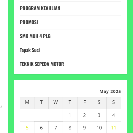
PROGRAM KEAHLIAN
PROMOSI
SMK MUH 4 PLG
Tapak Suci
TEKNIK SEPEDA MOTOR
May 2025
M
T
W
T
F
S
S
1
2
3
4
5
6
7
8
9
10
11