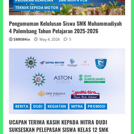
PROGRAM KEAHLIAN
SMK MUH 4 PLG
TEKNIK SEPEDA MOTOR
Pengumuman Kelulusan Siswa SMK Muhammadiyah
4 Palembang Tahun Pelajaran 2025-2026
SMKM4in
May 4, 2026
5
BERITA
DUDI
KEGIATAN
MITRA
PROMOSI
UCAPAN TERIMA KASIH KEPADA MITRA DUDI
SUKSESKAN PELEPASAN SISWA KELAS 12 SMK