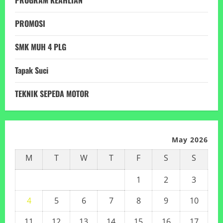
PROMOSI
SMK MUH 4 PLG
Tapak Suci
TEKNIK SEPEDA MOTOR
May 2026
M
T
W
T
F
S
S
1
2
3
4
5
6
7
8
9
10
11
12
13
14
15
16
17