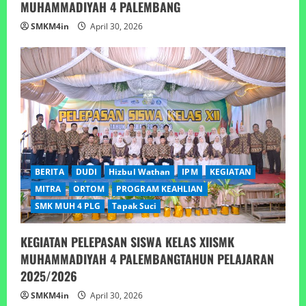
MUHAMMADIYAH 4 PALEMBANG
SMKM4in
April 30, 2026
BERITA
DUDI
Hizbul Wathan
IPM
KEGIATAN
MITRA
ORTOM
PROGRAM KEAHLIAN
SMK MUH 4 PLG
Tapak Suci
KEGIATAN PELEPASAN SISWA KELAS XIISMK
MUHAMMADIYAH 4 PALEMBANGTAHUN PELAJARAN
2025/2026
SMKM4in
April 30, 2026